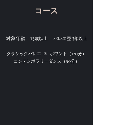
コース
13
3
対象年齢
歳以上 バレエ歴
年以上
クラシックバレエ & ポワント（120分）
コンテンポラリーダンス（90分）