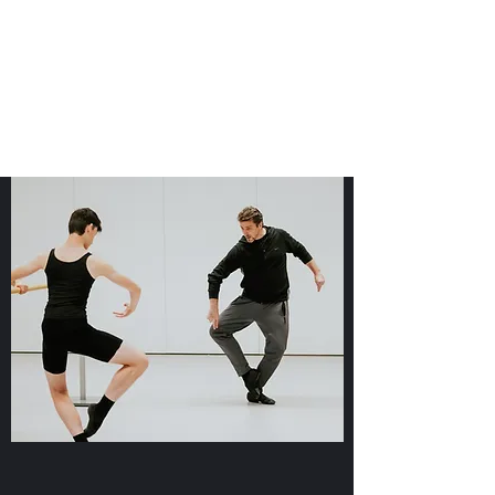
JBI - Japan Ballet
Intensives
Spring Intensive in Osaka